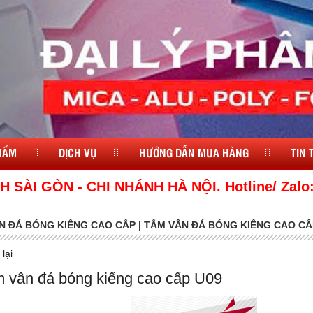
HẨM
DỊCH VỤ
HƯỚNG DẪN MUA HÀNG
TIN 
 SÀI GÒN - CHI NHÁNH HÀ NỘI. Hotline/ Zalo:
N ĐÁ BÓNG KIẾNG CAO CẤP | TẤM VÂN ĐÁ BÓNG KIẾNG CAO CẤ
lại
 vân đá bóng kiếng cao cấp U09