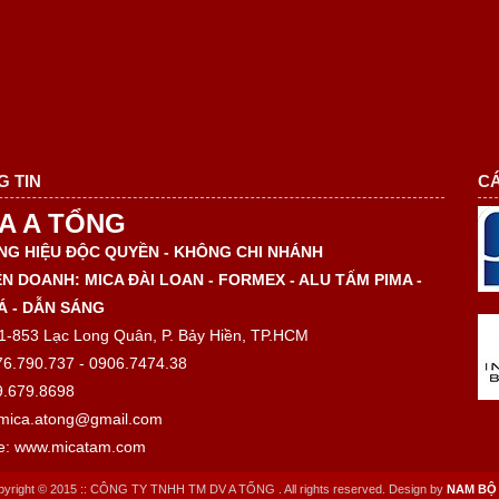
G TIN
CÁ
A A TỔNG
G HIỆU ĐỘC QUYỀN - KHÔNG CHI NHÁNH
N DOANH: MICA ĐÀI LOAN - FORMEX - ALU TẤM PIMA -
Á - DẪN SÁNG
1-853 Lạc Long Quân, P. Bảy Hiền, TP.HCM
76.790.737 - 0906.7474.38
9.679.8698
 mica.atong@gmail.com
e: www.micatam.com
pyright © 2015 :: CÔNG TY TNHH TM DV A TỔNG . All rights reserved. Design by
NAM BỘ