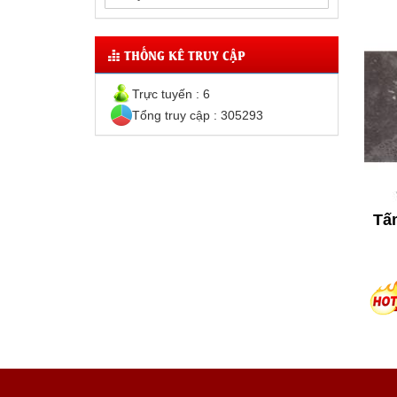
THỐNG KÊ TRUY CẬP
Trực tuyến : 6
Tổng truy cập : 305293
Tấ