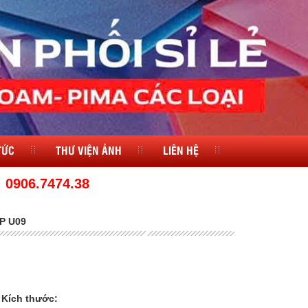
TỨC
THƯ VIỆN ẢNH
LIÊN HỆ
 0906.7474.38
P U09
Kích thước: