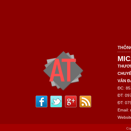
THÔN
MIC
THƯƠN
CHUYÊ
VÂN Đ
ĐC: 85
ĐT: 09
ĐT: 07
Email:
Websit
Co