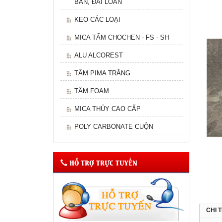
BẢN, ĐÀI LOAN
KEO CÁC LOẠI
MICA TẤM CHOCHEN - FS - SH
ALU ALCOREST
TẤM PIMA TRẮNG
TẤM FOAM
MICA THỦY CAO CẤP
POLY CARBONATE CUỘN
HỖ TRỢ TRỰC TUYẾN
CHI 