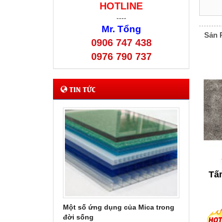
HOTLINE
----
Mr. Tổng
Sản 
0906 747 438
0976 790 737
TIN TỨC
Tấ
Một số ứng dụng của Mica trong
thêm
đời sống