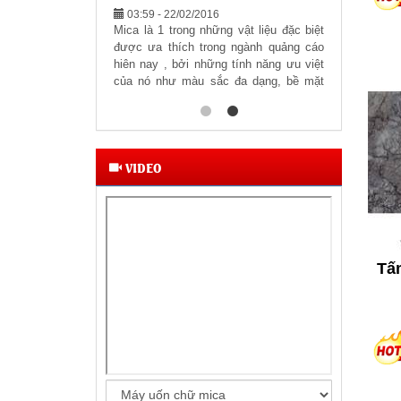
03:59 - 22/02/2016
Mica là 1 trong những vật liệu đặc biệt
được ưa thích trong ngành quảng cáo
hiên nay , bởi những tính năng ưu việt
của nó như màu sắc đa dạng, bề mặt
phẳng trong suốt, ....v.v...
VIDEO
Tấ
thêm