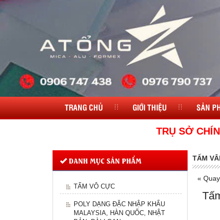
TRANG CHỦ
GIỚI THIỆU
SẢN P
TRỤ SỞ CHÍNH
TẤM VÂ
DANH MỤC SẢN PHẨM
« Quay 
TẤM VÔ CỰC
Tấm
POLY DẠNG ĐẶC NHẬP KHẨU
MALAYSIA, HÀN QUỐC, NHẬT