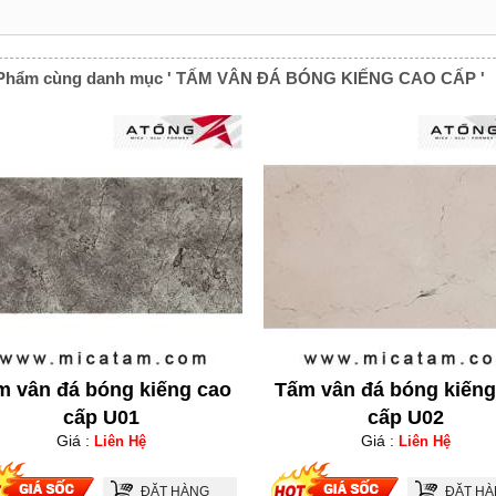
Phẩm cùng danh mục ' TẤM VÂN ĐÁ BÓNG KIẾNG CAO CẤP '
m vân đá bóng kiếng cao
Tấm vân đá bóng kiếng
cấp U01
cấp U02
Giá :
Giá :
Liên Hệ
Liên Hệ
ĐẶT HÀNG
ĐẶT H